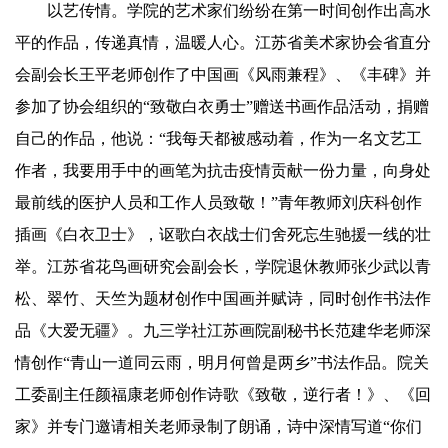
以艺传情。学院的艺术家们纷纷在第一时间创作出高水
平的作品，传递真情，温暖人心。江苏省美术家协会省直分
会副会长王平老师创作了中国画《风雨兼程》、《丰碑》并
参加了协会组织的“致敬白衣勇士”赠送书画作品活动，捐赠
自己的作品，他说：“我每天都被感动着，作为一名文艺工
作者，我要用手中的画笔为抗击疫情贡献一份力量，向身处
最前线的医护人员和工作人员致敬！”青年教师刘庆科创作
插画《白衣卫士》，讴歌白衣战士们舍死忘生驰援一线的壮
举。江苏省花鸟画研究会副会长，学院退休教师张少武以青
松、翠竹、天竺为题材创作中国画并赋诗，同时创作书法作
品《大爱无疆》。九三学社江苏画院副秘书长范建华老师深
情创作“青山一道同云雨，明月何曾是两乡”书法作品。院关
工委副主任颜福康老师创作诗歌《致敬，逆行者！》、《回
家》并专门邀请相关老师录制了朗诵，诗中深情写道“你们