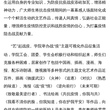
生运用自身的专业知识，为防疫抗疫战疫添砖加瓦，增添精
神动力，广大师生将抗击疫情期间的一幕幕感人场面转化成
一个个鲜活生动的文艺作品，传递人间真情，弘扬社会正能
量，增强师生疫情防控意识和战胜疫情的信心，为打赢疫情
阻击战贡献力量。
“艺”起战疫。
学院举办
战“疫”
主题可视化作品征集活
动，学院工会、团委、学生会积极行动和组织起来，师生们
克服各种困难，居家创作了包括中国画、插画、漫画、海
报、配乐诗朗诵、微视频等多种形式的主题文化艺术作品近
百件。插画《驰援武汉》《火神》《追逐》《对抗》《熟悉
的味道》、海报《战“疫”情》《逆向前行》《未来可期》
《致敬最美逆行者》、书法绘画《共抗疫情，你我与共》
《我看不清你的脸，但我知道，你在护我平安》等作品，向
奋战在疫情防控一线的医护人员表达敬意。
青年教师徐雯雪