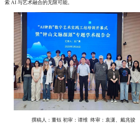
索 AI 与艺术融合的无限可能。
撰稿人：董钰 初审：谭维 终审：袁潇、戴兆骏