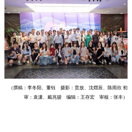
（撰稿：李冬阳、董钰 摄影：贲放、沈熠辰、陈雨欣 初
审：袁潇、戴兆骏 编辑：王存宏 审核：张
丰）