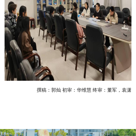
撰稿：郭灿 初审：华维慧 终审：董军，袁潇