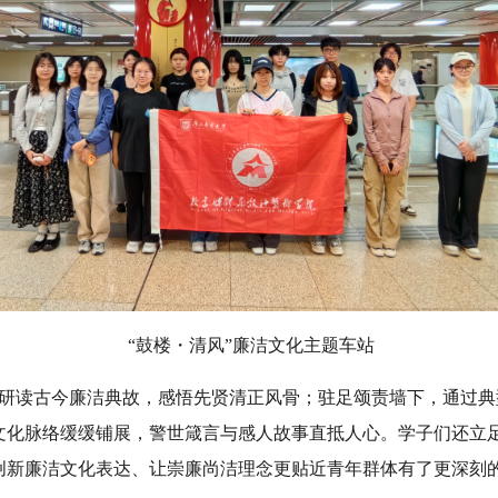
“鼓楼・清风”廉洁文化主题车站
研读古今廉洁典故，感悟先贤清正风骨；驻足颂责墙下，通过典
文化脉络缓缓铺展，警世箴言与感人故事直抵人心。学子们还立
创新廉洁文化表达、让崇廉尚洁理念更贴近青年群体有了更深刻