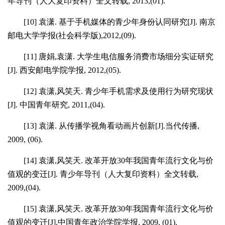
年导刊（人大复印资料）全文转载
, 2013,(01).
[10]
袁潇
.
基于手机媒体的青少年身份认同研究
[J].
南京
邮电大学学报
(
社会科学版
),2012,(09).
[11]
唐娟
,
袁潇
.
大学生电信服务消费市场细分实证研究
[J].
西安邮电学院学报
, 2012,(05).
[12]
袁潇
,
风笑天
.
青少年手机需求及使用行为研究现状
[J].
中国青年研究
, 2011,(04).
[13]
袁潇
.
从传播学视角看动画片创新
[J].
当代传播
,
2009, (06).
[14]
袁潇
,
风笑天
.
改革开放
30
年我国青年流行文化与价
值观的变迁
[J].
青少年导刊（人大复印资料）全文转载
,
2009,(04).
[15]
袁潇
,
风笑天
.
改革开放
30
年我国青年流行文化与价
值观的变迁
[J].
中国青年政治学院学报
, 2009, (01).