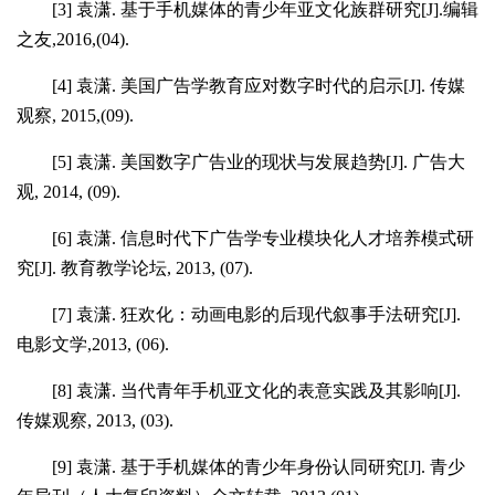
[3]
袁潇
.
基于手机媒体的青少年亚文化族群研究
[J].
编辑
之友
,2016,(04).
[4]
袁潇
.
美国广告学教育应对数字时代的启示
[J].
传媒
观察
, 2015,(09).
[5]
袁潇
.
美国数字广告业的现状与发展趋势
[J].
广告大
观
, 2014, (09).
[6]
袁潇
.
信息时代下广告学专业模块化人才培养模式研
究
[J].
教育教学论坛
, 2013, (07).
[7]
袁潇
.
狂欢化：动画电影的后现代叙事手法研究
[J].
电影文学
,2013, (06).
[8]
袁潇
.
当代青年手机亚文化的表意实践及其影响
[J].
传媒观察
, 2013, (03).
[9]
袁潇
.
基于手机媒体的青少年身份认同研究
[J].
青少