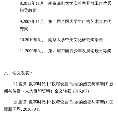
8.
2013
年
11月，南京邮电大学实验室开放工作优秀
指导教师
9.
2007
年
11月，第二届全国大学生广告艺术大赛优
秀奖
10.
2010
年
6月，南京大学中美文化研究奖学金
11.
2009
年
3月，第四届中国青少年发展论坛三等奖
六、论文发表：
[1]
袁潇
.
数字时代中“议程设置”理论的嬗变与革新
[J]
.
新
闻与传播
（人大复印资料）全文转载
,
2016,(07)
[2]
袁潇
.
数字时代中“议程设置”理论的嬗变与革新
[J]
.
国
际新闻界
, 2016,(04).