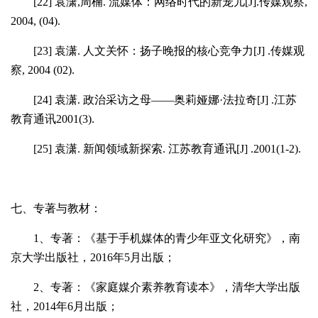
[22]
袁潇
,
周楠
.
流媒体：网络时代的新宠儿
[J].
传媒观察
,
2004, (04).
[23]
袁潇
.
人文关怀：扬子晚报的核心竞争力
[J] .
传媒观
察
, 2004 (02).
[24]
袁潇
.
政治采访之母——奥莉娅娜·法拉奇
[J] .
江苏
教育通讯
2001(3).
[25]
袁潇
.
新闻领域新探索
.
江苏教育通讯
[J] .2001(1-2).
七、专著与教材：
1
、专著：《基于手机媒体的青少年亚文化研究》，南
京大学出版社，
2016年
5月出版；
2
、专著：
《家庭媒介素养教育读本》，清华大学出版
社，
2014年
6月出版；