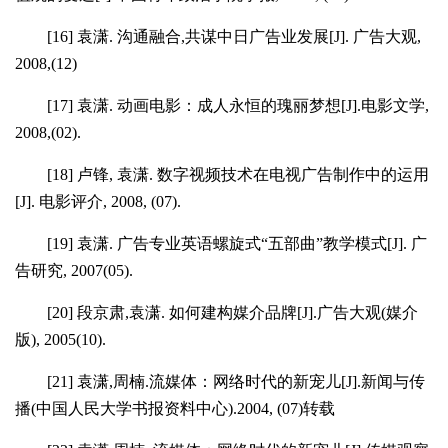
[16]
袁潇
.
沟通融合
,
共谋中日广告业发展
[J].
广告大观
,
2008,(12)
[17]
袁潇
.
动画电影：成人永恒的瑰丽梦想
[J].
电影文学
,
2008,(02).
[18]
卢锋
,
袁潇
.
数字视频技术在电视广告制作中的运用
[J].
电影评介
, 2008, (07).
[19]
袁潇
.
广告专业英语螺旋式“五部曲”教学模式
[J].
广
告研究
, 2007(05).
[20]
段京肃
,
袁潇
.
如何建构媒介品牌
[J].
广告大观
(
媒介
版
), 2005(10).
[21]
袁潇
,
周楠
.
流媒体：网络时代的新宠儿
[J].
新闻与传
播
(
中国人民大学书报资料中心
).2004, (07)
转载