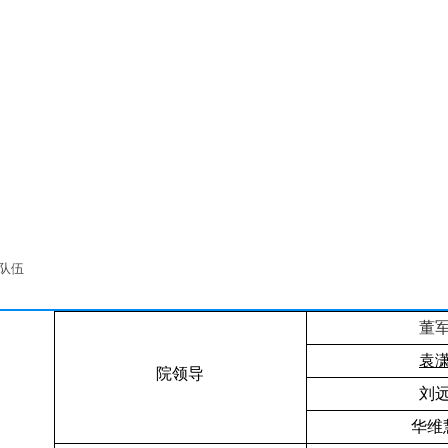
队伍
董
袁
院领导
刘
华维