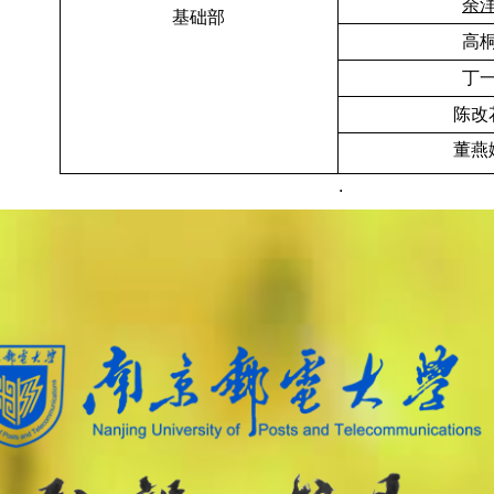
余
基础部
高
丁
陈改
董燕
.