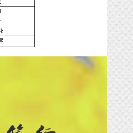
洋
桐
一
花
娜