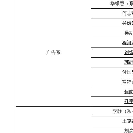
华维慧
（
何志
吴婧
吴
程河
广告系
刘
郭
付国
常纾
何
孔
季
静
（系
王克
刘