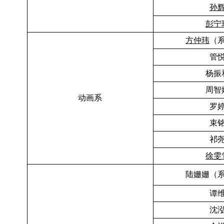
孙
彭宁
方仲玮
（
管
杨振
周智
动画系
罗
束
祁
徐雯
陆姗姗（
谭
沈