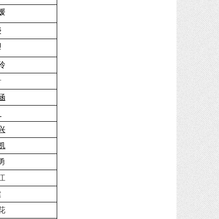
媛
琰
昶
玲
希
涵
灵
兴
凯
勇
江
建
花