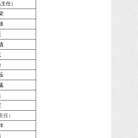
系主任）
荣
婧
斯
清
煜
静
乐
菡
向
宇
主任）
祥
亮