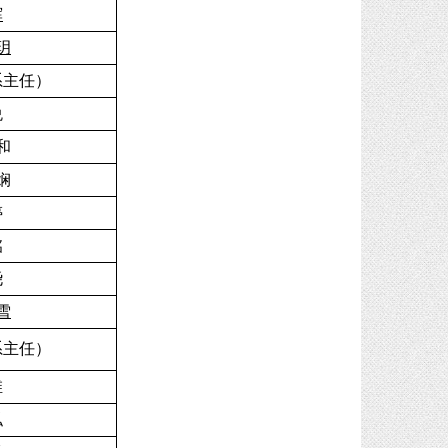
辉
玥
系主任）
悦
和
娴
婷
铭
尧
雪
系
主任
）
维
泓