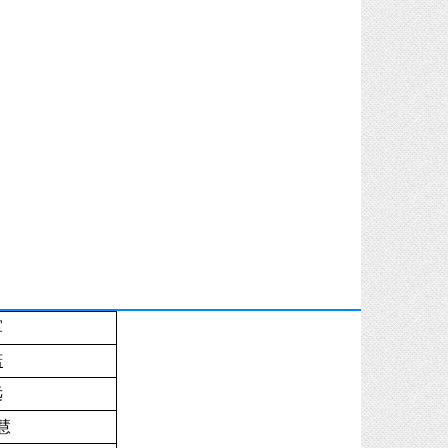
军
潇
远
慧