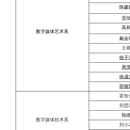
陈媛
贡
高
数字媒体艺术系
戴金
王
徐子
周
徐成
邵俊
霍智
刘思
魏
数字媒体技术系
刘小