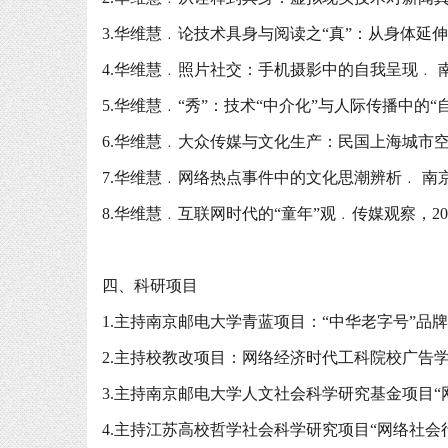
3.华维慧﹒论技术具身与阅读之“真”：从身体延伸
4.华维慧﹒照片社交：手机摄影中的自我呈现﹒ 南
5.华维慧﹒“秀”：技术“中介化”与人际传播中的“自
6.华维慧﹒大众传媒与文化生产：民国上海城市空间
7.华维慧﹒网络热点事件中的文化思潮辨析﹒ 南京
8.华维慧﹒互联网时代的“童年”观﹒传媒观察，20
四、科研项目
1.主持南京邮电大学青蓝项目：“中华老字号”品牌经
2.主持校教改项目：网络经济时代工科院校广告学专业
3.主持南京邮电大学人文社会科学研究基金项目“网
4.主持江苏高校哲学社会科学研究项目“网络社会行为