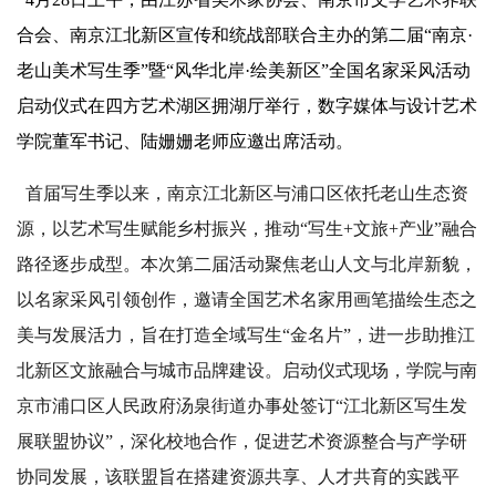
合会、南京江北新区宣传和统战部联合主办的第二届“南京·
老山美术写生季”暨“风华北岸·绘美新区”全国名家采风活动
启动仪式在四方艺术湖区拥湖厅举行，数字媒体与设计艺术
学院董军书记、陆姗姗老师应邀出席活动。
首届写生季以来，南京江北新区与浦口区依托老山生态资
源，以艺术写生赋能乡村振兴，推动“写生+文旅+产业”融合
路径逐步成型。本次第二届活动聚焦老山人文与北岸新貌，
以名家采风引领创作，邀请全国艺术名家用画笔描绘生态之
美与发展活力，旨在打造全域写生“金名片”，进一步助推江
北新区文旅融合与城市品牌建设。启动仪式现场，学院与南
京市浦口区人民政府汤泉街道办事处签订“江北新区写生发
展联盟协议”，深化校地合作，促进艺术资源整合与产学研
协同发展，该联盟旨在搭建资源共享、人才共育的实践平