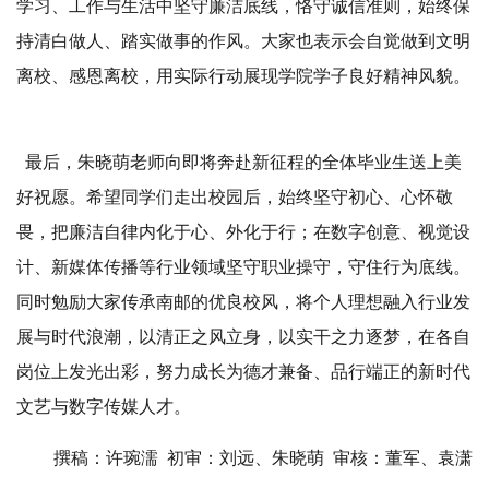
学习、工作与生活中坚守廉洁底线，恪守诚信准则，始终保
持清白做人、踏实做事的作风。大家也表示会自觉做到文明
离校、感恩离校，用实际行动展现学院学子良好精神风貌。
最后，朱晓萌老师向即将奔赴新征程的全体毕业生送上美
好祝愿。希望同学们走出校园后，始终坚守初心、心怀敬
畏，把廉洁自律内化于心、外化于行；在数字创意、视觉设
计、新媒体传播等行业领域坚守职业操守，守住行为底线。
同时勉励大家传承南邮的优良校风，将个人理想融入行业发
展与时代浪潮，以清正之风立身，以实干之力逐梦，在各自
岗位上发光出彩，努力成长为德才兼备、品行端正的新时代
文艺与数字传媒人才。
撰稿：许琬濡 初审：刘远、朱晓萌 审核：董军、袁潇