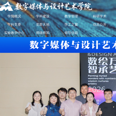
学院概况
学科建设
教学管理
科研学术
学科竞赛
党群天地
学工之窗
信息公开
实验教学中心
师德师风
领导信箱